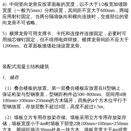
4）中间竖向龙骨应按罩面板的宽度，以不大于1/2板宽加缝隙
宽度（一般为5mm）分档设置，其间距不宜大于600mm，两端
应用射钉固定。当两分隔墙纵向和横向连接时，交接部位的竖
向龙骨不可省略。
5）横撑龙骨可用支撑卡、卡托和连接件连接固定，必要时可
用抽芯铆钉固定，但不得用电焊焊接。横撑龙骨间距不应大于
1200mm。在罩面板接缝处须设置龙骨。
装配式混凝土结构建筑
1、储存
（1）叠合楼板的放置。第一层叠合楼板应放置在H型钢上，
保证桁架与型钢垂直，型钢距构件边500~800mm。层间用4块
100mm×100mm×250mm的方木隔开，四角的4个方木位平行于
型钢放置，存放层数不超过8层，高度不超过1.5m。
（2）墙板立方专用存放架存储。墙板采用立方专用存放架存
储，墙板宽度小于4m时墙板下部垫2块100mm×100mm×250mm
方木，两端距墙边30mm处各一块方木。墙板宽度大于4m或带